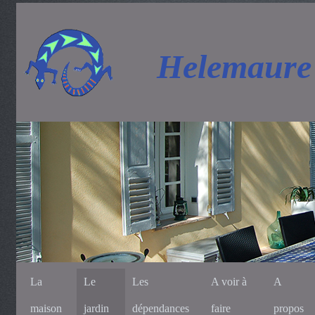
Helemaure
La
Le
Les
A voir à
A
maison
jardin
dépendances
faire
propos