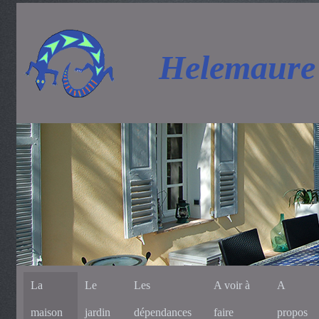
Helemaure
La
Le
Les
A voir à
A
maison
jardin
dépendances
faire
propos