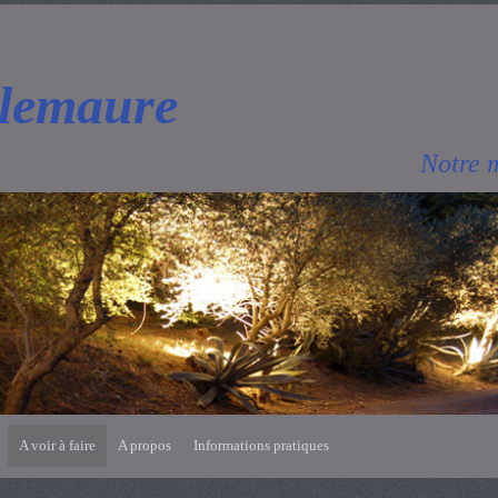
lemaure
Notre m
A voir à faire
A propos
Informations pratiques